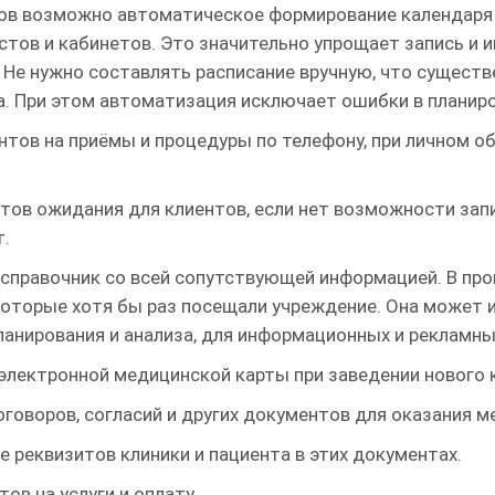
тов возможно автоматическое формирование календаря 
тов и кабинетов. Это значительно упрощает запись и 
 Не нужно составлять расписание вручную, что сущест
. При этом автоматизация исключает ошибки в планиро
нтов на приёмы и процедуры по телефону, при личном об
ов ожидания для клиентов, если нет возможности запи
т.
 справочник со всей сопутствующей информацией. В про
которые хотя бы раз посещали учреждение. Она может 
ланирования и анализа, для информационных и рекламных
лектронной медицинской карты при заведении нового к
оворов, согласий и других документов для оказания 
 реквизитов клиники и пациента в этих документах.
ов на услуги и оплату.