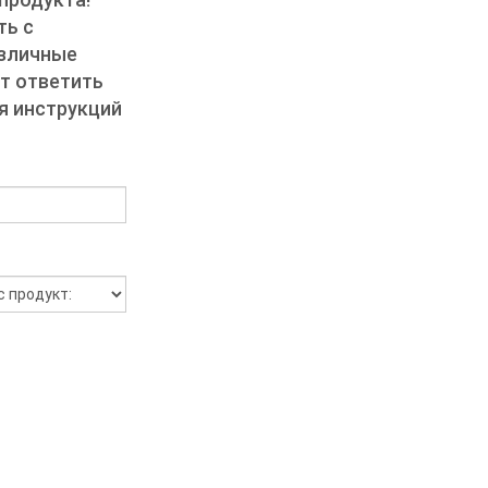
ть с
азличные
т ответить
ия инструкций